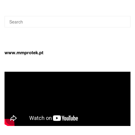
Search
SEA
for:
www.mmprotek.pt