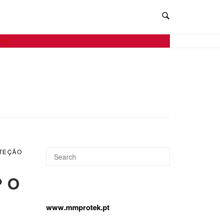
O
TEÇÃO
? O
www.mmprotek.pt