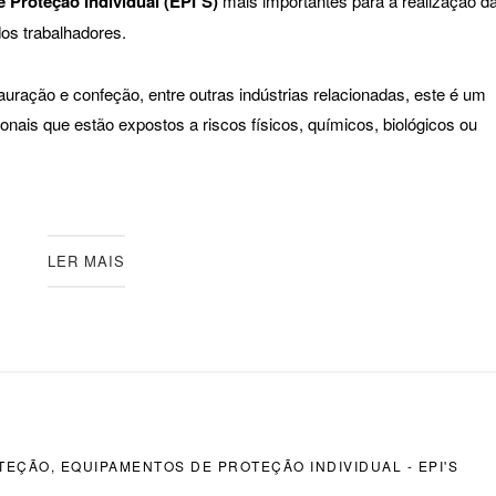
Proteção Individual (EPI´S)
mais importantes para a realização d
dos trabalhadores.
uração e confeção, entre outras indústrias relacionadas, este é um
nais que estão expostos a riscos físicos, químicos, biológicos ou
LER MAIS
TEÇÃO
,
EQUIPAMENTOS DE PROTEÇÃO INDIVIDUAL - EPI'S