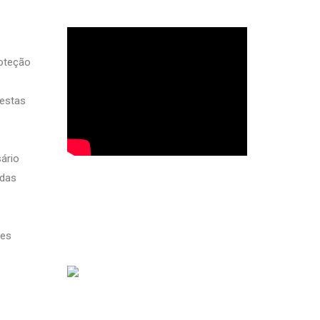
roteção
 estas
ário
idas
ses