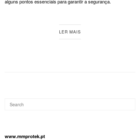
alguns pontos essenciais para garantir a segurança.
LER MAIS
Search
SEA
for:
www.mmprotek.pt