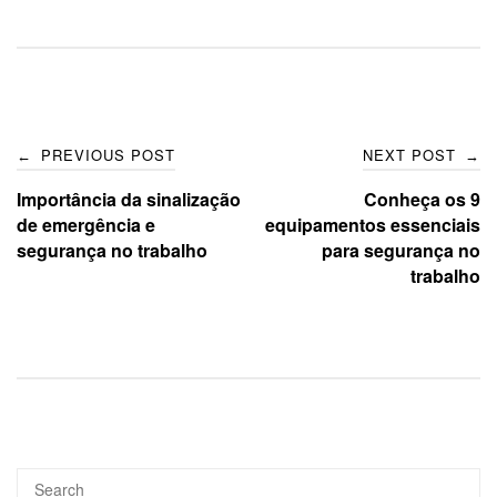
Post
PREVIOUS POST
NEXT POST
←
→
navigation
Importância da sinalização
Conheça os 9
de emergência e
equipamentos essenciais
segurança no trabalho
para segurança no
trabalho
Search
SEA