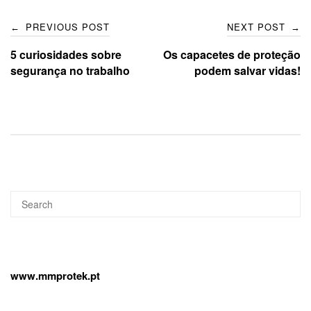
Post
PREVIOUS POST
NEXT POST
←
→
navigation
5 curiosidades sobre
Os capacetes de proteção
segurança no trabalho
podem salvar vidas!
Search
SEA
for:
www.mmprotek.pt